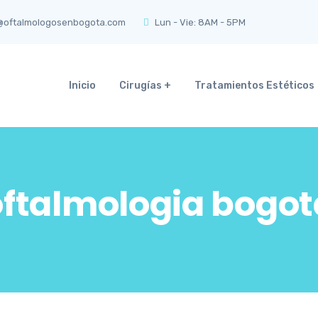
@oftalmologosenbogota.com
Lun - Vie: 8AM - 5PM
Inicio
Cirugías
Tratamientos Estéticos
oftalmologia bogot