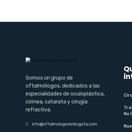
Qu
in
Somos un grupo de
oftalmólogos, dedicados a las
especialidades de oculoplástica,
Cir
córnea, catarata y cirugía
Tra
refractiva.
No 
info@oftalmologosenbogota.com
Nue